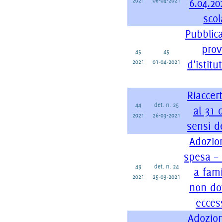
2021
06-04-2021
6.04.20
scol
Pubblic
prov
45
45
2021
01-04-2021
d'istit
Riaccer
44
det. n. 25
al 31 
2021
26-03-2021
sensi d
Adozio
spesa – 
43
det. n. 24
a fam
2021
25-03-2021
non do
ecces
Adozion