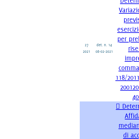
Determ
Variazi
previ
eserciz
per pre
27
det. n. 14
ris
2021
08-02-2021
impre
comma 1
118/2011
200120
40
 Deter
Affi
median
di ac