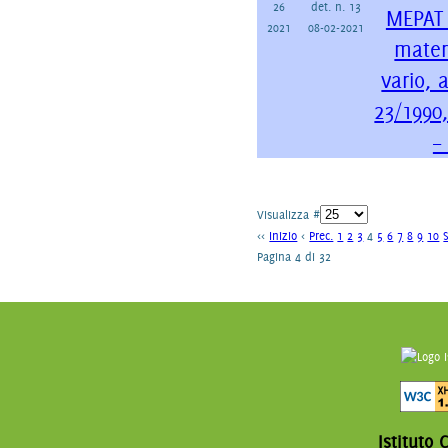
26
det. n. 13
MEPAT 
2021
08-02-2021
mater
vario, a
23/1990
–
Visualizza #
<<
Inizio
<
Prec.
1
2
3
4
5
6
7
8
9
10
Pagina 4 di 32
Istituto 