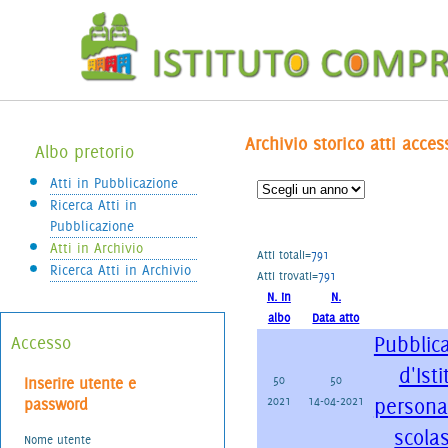
Archivio storico atti access
Albo pretorio
Atti in Pubblicazione
Ricerca Atti in
Pubblicazione
Atti in Archivio
Atti totali=
791
Ricerca Atti in Archivio
Atti trovati=
791
N. in
N.
albo
Data atto
Pubblic
Accesso
d'Isti
50
50
Inserire utente e
2021
14-04-2021
persona
password
scolas
Nome utente