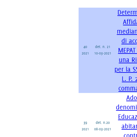
Determ
Affi
median
di ac
40
det. n. 21
MEPAT 
2021
10-03-2021
una Ri
per la S
L. P. 
comma 
Ado
denomi
Educaz
39
det. n.20
abita
2021
08-03-2021
cont