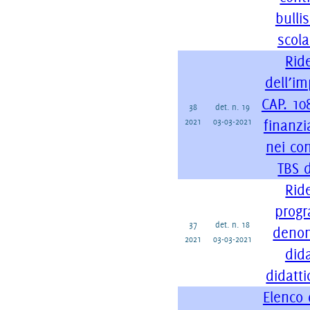
bulli
scola
Rid
dell’im
CAP. 10
38
det. n. 19
2021
03-03-2021
finanzi
nei con
TBS d
Rid
prog
37
det. n. 18
denom
2021
03-03-2021
dida
didatt
Elenco 