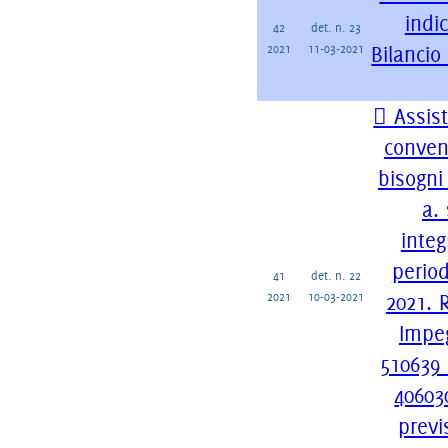
indic
42
det. n. 23
2021
11-03-2021
Bilancio
 Assis
conven
bisogni
a.
integ
perio
41
det. n. 22
2021
10-03-2021
2021. 
Impeg
510639 
406030
previ