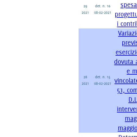
spesa 
29
det. n. 16
2021
08-02-2021
progettu
i contr
Variazi
previ
eserciz
dovuta 
e m
28
det. n. 15
vincolat
2021
08-02-2021
51, com
D.L
interve
magg
maggio